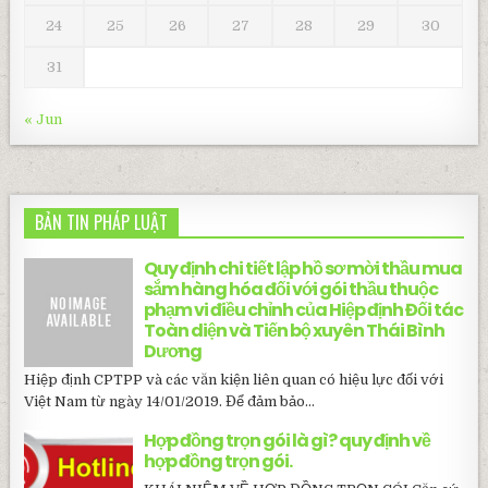
24
25
26
27
28
29
30
31
« Jun
BẢN TIN PHÁP LUẬT
Quy định chi tiết lập hồ sơ mời thầu mua
sắm hàng hóa đối với gói thầu thuộc
phạm vi điều chỉnh của Hiệp định Đối tác
Toàn diện và Tiến bộ xuyên Thái Bình
Dương
Hiệp định CPTPP và các văn kiện liên quan có hiệu lực đối với
Việt Nam từ ngày 14/01/2019. Để đảm bảo...
Hợp đồng trọn gói là gì? quy định về
hợp đồng trọn gói.