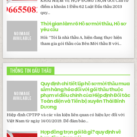
KHÁI NIỆM VỀ HỢP ĐỒNG TRỌN GÓI Căn cứ
điểm a khoản 1 Điều 62 Luật Đấu thầu 2013
quy...
Thời gian làm rõ Hồ sơ mời thầu, Hồ sơ
yêu cầu
Hỏi: “Tôi là nhà thầu A, hiện đang thực hiện
tham gia gói thầu của Bên Mời thầu B với...
THÔNG TIN ĐẤU THẦU
Quy định chi tiết lập hồ sơ mời thầu mua
sắm hàng hóa đối với gói thầu thuộc
phạm vi điều chỉnh của Hiệp định Đối tác
Toàn diện và Tiến bộ xuyên Thái Bình
Dương
Hiệp định CPTPP và các văn kiện liên quan có hiệu lực đối với
Việt Nam từ ngày 14/01/2019. Để đảm bảo...
Hợp đồng trọn gói là gì? quy định về