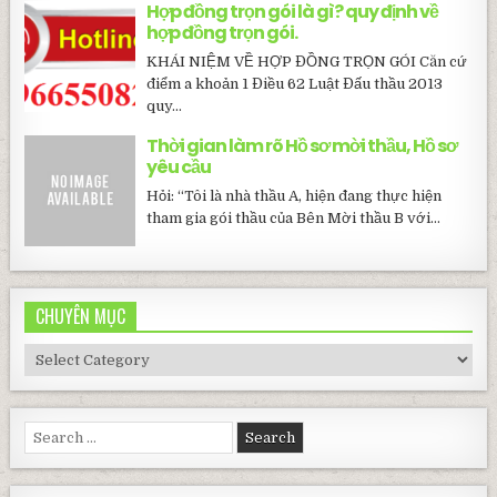
Hợp đồng trọn gói là gì? quy định về
hợp đồng trọn gói.
KHÁI NIỆM VỀ HỢP ĐỒNG TRỌN GÓI Căn cứ
điểm a khoản 1 Điều 62 Luật Đấu thầu 2013
quy...
Thời gian làm rõ Hồ sơ mời thầu, Hồ sơ
yêu cầu
Hỏi: “Tôi là nhà thầu A, hiện đang thực hiện
tham gia gói thầu của Bên Mời thầu B với...
CHUYÊN MỤC
CHUYÊN
MỤC
Search
for: