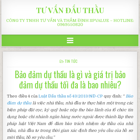
TƯ VẤN ĐẤU THẦU
CÔNG TY TNHH TƯ VẤN VÀ THẨM ĐỊNH SPVALUE – HOTLINE:
0969550820
POSTED
TIN TỨC
IN
Bảo đảm dự thầu là gì và giá trị bảo
đảm dự thầu tối đa là bao nhiêu?
Theo điều 4 của
Luật Đấu thầu số 43/2013/NĐ-CP
quy định
: “
Bảo
đảm dự thầu
là việc nhà thầu, nhà đầu tư thực hiện một trong các
biện pháp đặt cọc, ký quỹ hoặc nộp thư bảo lãnh của tổ chức tín
dụng hoặc chi nhánh ngân hàng nước ngoài được thành lập theo
pháp luật Việt Nam để đảm bảo trách nhiệm dự thầu của nhà
thầu, nhà đầu tư trong thời gian xác định theo yêu cầu của hồ sơ
mời thầu, hồ sơ yêu cầu.”