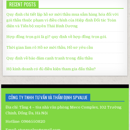
RECENT POSTS
Quy định chi tiết lập hồ sơ mời thầu mua sắm hàng hóa đối với
gói thầu thuộc phạm vi điều chỉnh của Hiệp định Đối tác Toàn
diện và Tiến bộ xuyên Thái Bình Dương
Hợp đồng trọn gói là gì? quy định về hợp đồng trọn gói.
Thời gian làm rõ Hồ sơ mời thầu, Hồ sơ yêu cầu
Quy định về bảo đảm cạnh tranh trong đấu thầu
Hộ kinh doanh có đủ điều kiện tham gia đấu thầu?
CÔNG TY TNHH TƯ VẤN VÀ THẨM ĐỊNH SPVALUE
Địa chỉ: Tầng 4 – tòa nhà văn phòng Meco Complex, 102 Trường
Chinh, Đống Đa, Hà Nội
Hotline: 0966550820
Email: ctyspvalue@gmail.com