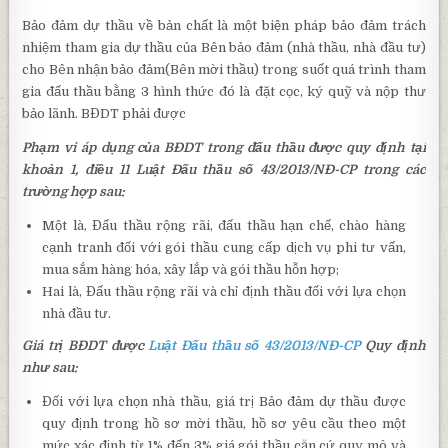
Bảo đảm dự thầu về bản chất là một biện pháp bảo đảm trách
nhiệm tham gia dự thầu của Bên bảo đảm (nhà thầu, nhà đầu tư)
cho Bên nhận bảo đảm(Bên mời thầu) trong suốt quá trình tham
gia đấu thầu bằng 3 hình thức đó là đặt cọc, ký quỹ và nộp thư
bảo lãnh. BĐDT phải được
Phạm vi áp dụng của BĐDT trong đấu thầu được quy định tại
khoản 1, điều 11 Luật Đấu thầu số 43/2013/NĐ-CP trong các
trường hợp sau:
Một là, Đấu thầu rộng rãi, đấu thầu hạn chế, chào hàng
cạnh tranh đối với gói thầu cung cấp dịch vụ phi tư vấn,
mua sắm hàng hóa, xây lắp và gói thầu hỗn hợp;
Hai là, Đấu thầu rộng rãi và chỉ định thầu đối với lựa chọn
nhà đầu tư.
Giá trị BĐDT được
Luật Đấu thầu số 43/2013/NĐ-CP
Quy định
như sau:
Đối với lựa chọn nhà thầu, giá trị Bảo đảm dự thầu được
quy định trong hồ sơ mời thầu, hồ sơ yêu cầu theo một
mức xác định từ 1% đến 3% giá gói thầu căn cứ quy mô và