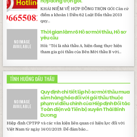
hợp đồng trọn gói.
KHÁI NIỆM VỀ HỢP ĐỒNG TRỌN GÓI Căn cứ
điểm a khoản 1 Điều 62 Luật Đấu thầu 2013
quy...
Thời gian làm rõ Hồ sơ mời thầu, Hồ sơ
yêu cầu
Hỏi: “Tôi là nhà thầu A, hiện đang thực hiện
tham gia gói thầu của Bên Mời thầu B với...
TÌNH HUỐNG ĐẤU THẦU
Quy định chi tiết lập hồ sơ mời thầu mua
sắm hàng hóa đối với gói thầu thuộc
phạm vi điều chỉnh của Hiệp định Đối tác
Toàn diện và Tiến bộ xuyên Thái Bình
Dương
Hiệp định CPTPP và các văn kiện liên quan có hiệu lực đối với
Việt Nam từ ngày 14/01/2019. Để đảm bảo...