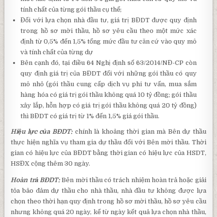
tính chất của từng gói thầu cụ thể;
Đối với lựa chọn nhà đầu tư, giá trị BĐDT được quy định
trong hồ sơ mời thầu, hồ sơ yêu cầu theo một mức xác
định từ 0,5% đến 1,5% tổng mức đầu tư căn cứ vào quy mô
và tính chất của từng dự
Bên cạnh đó, tại điều 64 Nghị định số 63/2014/NĐ-CP còn
quy định giá trị của BĐDT đối với những gói thầu có quy
mô nhỏ (gói thầu cung cấp dịch vụ phi tư vấn, mua sắm
hàng hóa có giá trị gói thầu không quá 10 tỷ đồng; gói thầu
xây lắp, hỗn hợp có giá trị gói thầu không quá 20 tỷ đồng)
thì BĐDT có giá trị từ 1% đến 1,5% giá gói thầu.
Hiệu lực của BĐDT:
chính là khoảng thời gian mà Bên dự thầu
thực hiện nghĩa vụ tham gia dự thầu đối với Bên mời thầu. Thời
gian có hiệu lực của BĐDT bằng thời gian có hiệu lực của HSDT,
HSĐX cộng thêm 30 ngày.
Hoàn trả BĐDT:
Bên mời thầu có trách nhiệm hoàn trả hoặc giải
tỏa bảo đảm dự thầu cho nhà thầu, nhà đầu tư không được lựa
chọn theo thời hạn quy định trong hồ sơ mời thầu, hồ sơ yêu cầu
nhưng không quá 20 ngày, kể từ ngày kết quả lựa chọn nhà thầu,