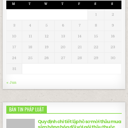
M
T
W
T
F
S
S
1
2
3
4
5
6
7
8
9
10
11
12
13
14
15
16
17
18
19
20
21
22
23
24
25
26
27
28
29
30
31
« Jun
BẢN TIN PHÁP LUẬT
Quy định chi tiết lập hồ sơ mời thầu mua
sắm hàng hóa đối với gói thầu thuộc