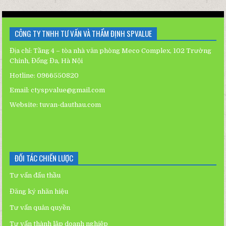
CÔNG TY TNHH TƯ VẤN VÀ THẨM ĐỊNH SPVALUE
Địa chỉ: Tầng 4 – tòa nhà văn phòng Meco Complex, 102 Trường
Chinh, Đống Đa, Hà Nội
Hotline: 0966550820
Email: ctyspvalue@gmail.com
Website:
tuvan-dauthau.com
ĐỐI TÁC CHIẾN LƯỢC
Tư vấn đấu thầu
Đăng ký nhãn hiệu
Tư vấn quản quyền
Tư vấn thành lập doanh nghiệp