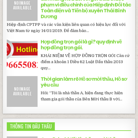
phạm vi điều chỉnh của Hiệp định Đối tác
Toàn diện và Tiến bộ xuyên Thái Bình
Dương
Hiệp định CPTPP và các văn kiện liên quan có hiệu lực đối với
Việt Nam từ ngày 14/01/2019. Để đảm bảo...
Hợp đồng trọn gói là gì? quy định về
hợp đồng trọn gói.
KHÁI NIỆM VỀ HỢP ĐỒNG TRỌN GÓI Căn cứ
điểm a khoản 1 Điều 62 Luật Đấu thầu 2013
quy...
Thời gian làm rõ Hồ sơ mời thầu, Hồ sơ
yêu cầu
Hỏi: “Tôi là nhà thầu A, hiện đang thực hiện
tham gia gói thầu của Bên Mời thầu B với...
THÔNG TIN ĐẤU THẦU