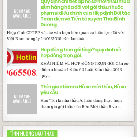
Quy định chi tiết lập hồ sơ mời thầu mua
sắm hàng hóa đối với gói thầu thuộc
phạm vi điều chỉnh của Hiệp định Đối tác
Toàn diện và Tiến bộ xuyên Thái Bình
Dương
Hiệp định CPTPP và các văn kiện liên quan có hiệu lực đối với
Việt Nam từ ngày 14/01/2019. Để đảm bảo...
Hợp đồng trọn gói là gì? quy định về
hợp đồng trọn gói.
KHÁI NIỆM VỀ HỢP ĐỒNG TRỌN GÓI Căn cứ
điểm a khoản 1 Điều 62 Luật Đấu thầu 2013
quy...
Thời gian làm rõ Hồ sơ mời thầu, Hồ sơ
yêu cầu
Hỏi: “Tôi là nhà thầu A, hiện đang thực hiện
tham gia gói thầu của Bên Mời thầu B với...
TÌNH HUỐNG ĐẤU THẦU