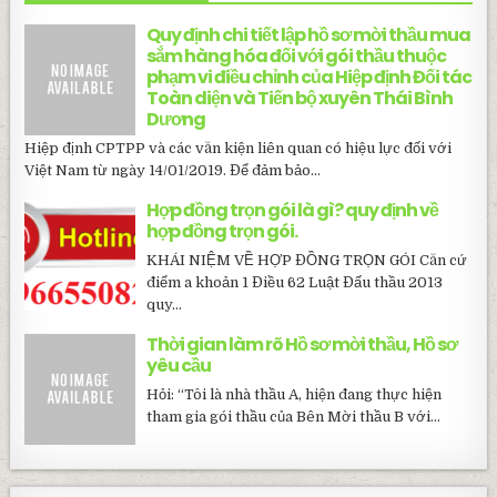
Quy định chi tiết lập hồ sơ mời thầu mua
sắm hàng hóa đối với gói thầu thuộc
phạm vi điều chỉnh của Hiệp định Đối tác
Toàn diện và Tiến bộ xuyên Thái Bình
Dương
Hiệp định CPTPP và các văn kiện liên quan có hiệu lực đối với
Việt Nam từ ngày 14/01/2019. Để đảm bảo...
Hợp đồng trọn gói là gì? quy định về
hợp đồng trọn gói.
KHÁI NIỆM VỀ HỢP ĐỒNG TRỌN GÓI Căn cứ
điểm a khoản 1 Điều 62 Luật Đấu thầu 2013
quy...
Thời gian làm rõ Hồ sơ mời thầu, Hồ sơ
yêu cầu
Hỏi: “Tôi là nhà thầu A, hiện đang thực hiện
tham gia gói thầu của Bên Mời thầu B với...