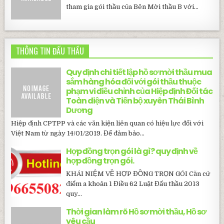
tham gia gói thầu của Bên Mời thầu B với...
THÔNG TIN ĐẤU THẦU
Quy định chi tiết lập hồ sơ mời thầu mua
sắm hàng hóa đối với gói thầu thuộc
phạm vi điều chỉnh của Hiệp định Đối tác
Toàn diện và Tiến bộ xuyên Thái Bình
Dương
Hiệp định CPTPP và các văn kiện liên quan có hiệu lực đối với
Việt Nam từ ngày 14/01/2019. Để đảm bảo...
Hợp đồng trọn gói là gì? quy định về
hợp đồng trọn gói.
KHÁI NIỆM VỀ HỢP ĐỒNG TRỌN GÓI Căn cứ
điểm a khoản 1 Điều 62 Luật Đấu thầu 2013
quy...
Thời gian làm rõ Hồ sơ mời thầu, Hồ sơ
yêu cầu