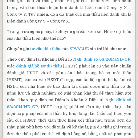
thầu gói thầu và thống nhất tên gọi của thành viên liên danh
trong văn bản thỏa thuận liên danh là Liên danh Công ty X –
Công ty Y. Tuy nhiên, đơn dự thầu của nhà thầu liên danh ghi là
Liên danh Công ty Y – Công ty X.
Trong trường hợp này, tổ chuyên gia cần xem xét Hồ sơ dự thầu
của nhà thầu trên như thế nào?
Chuyên gia
tư vấn đấu thầu
của
SPVALUE
xin trả lời như sau
:
Theo quy định tại Khoản 1 Điều 15
Nghị định số 63/2014/NĐ-CP
,
việc
đánh giá hồ sơ dự thầu
(HSDT) phải căn cứ vào tiêu chuẩn
đánh giá HSDT và các yêu cầu khác trong hồ sơ mời thầu
(HSMT), căn cứ vào HSDT đã nộp, các tài liệu giải thích, làm rõ
HSDT của nhà thầu để bảo đảm lựa chọn được nhà thầu có đủ
năng lực và kinh nghiệm, có giải pháp khả thi để thực hiện gói
thầu. Theo quy định tại Điểm b Khoản 2 Điều 18
Nghị định số
63/2014/NĐ-CP
, HSDT hợp lệ phải có đơn dự thầu được đại
diện hợp pháp của nhà thầu ký tên, đóng dấu (nếu có) theo yêu
cầu của HSMT; thời gian thực hiện gói thầu nêu trong đơn dự
thầu phải phù hợp với đề xuất về kỹ thuật; giá dự thầu ghi trong
đơn dự thầu phải cụ thể, cố định bằng số, bằng chữ và phải phù