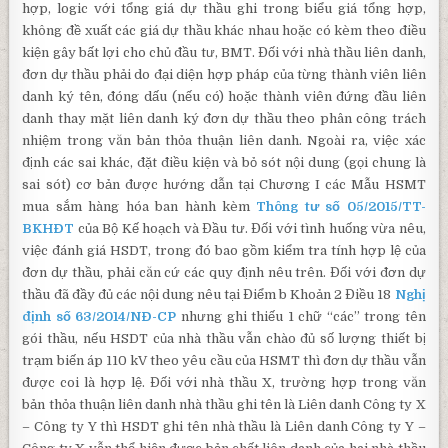
hợp, logic với tổng giá dự thầu ghi trong biểu giá tổng hợp,
không đề xuất các giá dự thầu khác nhau hoặc có kèm theo điều
kiện gây bất lợi cho chủ đầu tư, BMT. Đối với nhà thầu liên danh,
đơn dự thầu phải do đại diện hợp pháp của từng thành viên liên
danh ký tên, đóng dấu (nếu có) hoặc thành viên đứng đầu liên
danh thay mặt liên danh ký đơn dự thầu theo phân công trách
nhiệm trong văn bản thỏa thuận liên danh. Ngoài ra, việc xác
định các sai khác, đặt điều kiện và bỏ sót nội dung (gọi chung là
sai sót) cơ bản được hướng dẫn tại Chương I các Mẫu HSMT
mua sắm hàng hóa ban hành kèm
Thông tư số 05/2015/TT-
BKHĐT
của Bộ Kế hoạch và Đầu tư. Đối với tình huống vừa nêu,
việc đánh giá HSDT, trong đó bao gồm kiểm tra tính hợp lệ của
đơn dự thầu, phải căn cứ các quy định nêu trên. Đối với đơn dự
thầu đã đầy đủ các nội dung nêu tại Điểm b Khoản 2 Điều 18
Nghị
định số 63/2014/NĐ-CP
nhưng ghi thiếu 1 chữ “các” trong tên
gói thầu, nếu HSDT của nhà thầu vẫn chào đủ số lượng thiết bị
trạm biến áp 110 kV theo yêu cầu của HSMT thì đơn dự thầu vẫn
được coi là hợp lệ. Đối với nhà thầu X, trường hợp trong văn
bản thỏa thuận liên danh nhà thầu ghi tên là Liên danh Công ty X
– Công ty Y thì HSDT ghi tên nhà thầu là Liên danh Công ty Y –