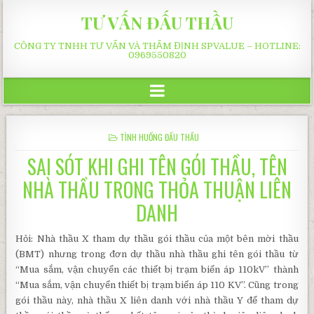
TƯ VẤN ĐẤU THẦU
CÔNG TY TNHH TƯ VẤN VÀ THẨM ĐỊNH SPVALUE – HOTLINE:
0969550820
POSTED
TÌNH HUỐNG ĐẤU THẦU
IN
SAI SÓT KHI GHI TÊN GÓI THẦU, TÊN
NHÀ THẦU TRONG THỎA THUẬN LIÊN
DANH
Hỏi: Nhà thầu X tham dự thầu gói thầu của một bên mời thầu
(BMT) nhưng trong đơn dự thầu nhà thầu ghi tên gói thầu từ
“Mua sắm, vận chuyển các thiết bị trạm biến áp 110kV” thành
“Mua sắm, vận chuyển thiết bị trạm biến áp 110 KV”. Cũng trong
gói thầu này, nhà thầu X liên danh với nhà thầu Y để tham dự