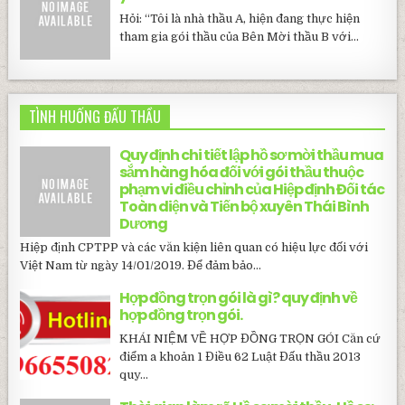
Hỏi: “Tôi là nhà thầu A, hiện đang thực hiện
tham gia gói thầu của Bên Mời thầu B với...
TÌNH HUỐNG ĐẤU THẦU
Quy định chi tiết lập hồ sơ mời thầu mua
sắm hàng hóa đối với gói thầu thuộc
phạm vi điều chỉnh của Hiệp định Đối tác
Toàn diện và Tiến bộ xuyên Thái Bình
Dương
Hiệp định CPTPP và các văn kiện liên quan có hiệu lực đối với
Việt Nam từ ngày 14/01/2019. Để đảm bảo...
Hợp đồng trọn gói là gì? quy định về
hợp đồng trọn gói.
KHÁI NIỆM VỀ HỢP ĐỒNG TRỌN GÓI Căn cứ
điểm a khoản 1 Điều 62 Luật Đấu thầu 2013
quy...