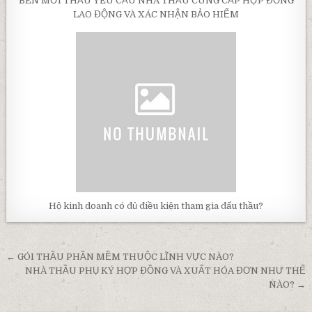
BÊN MỜI THẦU YÊU CẦU NHÀ THẦU CUNG CẤP HỢP ĐỒNG
LAO ĐỘNG VÀ XÁC NHẬN BẢO HIỂM
Hộ kinh doanh có đủ điều kiện tham gia đấu thầu?
Post
← GÓI THẦU PHẦN MỀM THUỘC LĨNH VỰC NÀO?
navigation
NHÀ THẦU PHỤ KÝ HỢP ĐỒNG VÀ XUẤT HÓA ĐƠN NHƯ THẾ
NÀO? →