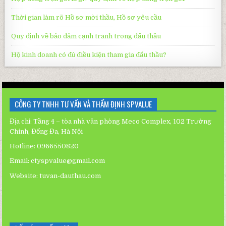
Thời gian làm rõ Hồ sơ mời thầu, Hồ sơ yêu cầu
Quy định về bảo đảm cạnh tranh trong đấu thầu
Hộ kinh doanh có đủ điều kiện tham gia đấu thầu?
CÔNG TY TNHH TƯ VẤN VÀ THẨM ĐỊNH SPVALUE
Địa chỉ: Tầng 4 – tòa nhà văn phòng Meco Complex, 102 Trường
Chinh, Đống Đa, Hà Nội
Hotline: 0966550820
Email: ctyspvalue@gmail.com
Website:
tuvan-dauthau.com