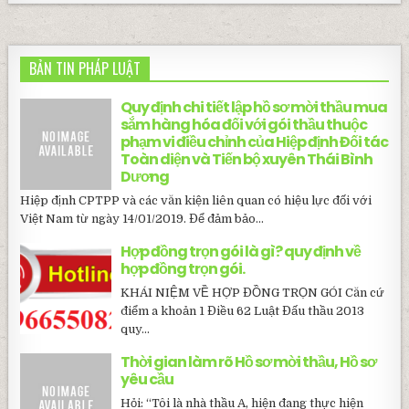
BẢN TIN PHÁP LUẬT
Quy định chi tiết lập hồ sơ mời thầu mua
sắm hàng hóa đối với gói thầu thuộc
phạm vi điều chỉnh của Hiệp định Đối tác
Toàn diện và Tiến bộ xuyên Thái Bình
Dương
Hiệp định CPTPP và các văn kiện liên quan có hiệu lực đối với
Việt Nam từ ngày 14/01/2019. Để đảm bảo...
Hợp đồng trọn gói là gì? quy định về
hợp đồng trọn gói.
KHÁI NIỆM VỀ HỢP ĐỒNG TRỌN GÓI Căn cứ
điểm a khoản 1 Điều 62 Luật Đấu thầu 2013
quy...
Thời gian làm rõ Hồ sơ mời thầu, Hồ sơ
yêu cầu
Hỏi: “Tôi là nhà thầu A, hiện đang thực hiện