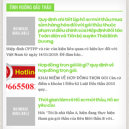
TÌNH HUỐNG ĐẤU THẦU
Quy định chi tiết lập hồ sơ mời thầu mua
sắm hàng hóa đối với gói thầu thuộc
phạm vi điều chỉnh của Hiệp định Đối tác
Toàn diện và Tiến bộ xuyên Thái Bình
Dương
Hiệp định CPTPP và các văn kiện liên quan có hiệu lực đối với
Việt Nam từ ngày 14/01/2019. Để đảm bảo...
Hợp đồng trọn gói là gì? quy định về
hợp đồng trọn gói.
KHÁI NIỆM VỀ HỢP ĐỒNG TRỌN GÓI Căn cứ
điểm a khoản 1 Điều 62 Luật Đấu thầu 2013
quy...
Thời gian làm rõ Hồ sơ mời thầu, Hồ sơ
yêu cầu
Hỏi: “Tôi là nhà thầu A, hiện đang thực hiện
tham gia gói thầu của Bên Mời thầu B với...