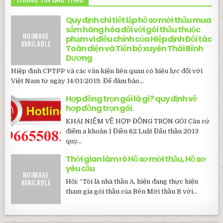
Quy định chi tiết lập hồ sơ mời thầu mua
sắm hàng hóa đối với gói thầu thuộc
phạm vi điều chỉnh của Hiệp định Đối tác
Toàn diện và Tiến bộ xuyên Thái Bình
Dương
Hiệp định CPTPP và các văn kiện liên quan có hiệu lực đối với
Việt Nam từ ngày 14/01/2019. Để đảm bảo...
Hợp đồng trọn gói là gì? quy định về
hợp đồng trọn gói.
KHÁI NIỆM VỀ HỢP ĐỒNG TRỌN GÓI Căn cứ
điểm a khoản 1 Điều 62 Luật Đấu thầu 2013
quy...
Thời gian làm rõ Hồ sơ mời thầu, Hồ sơ
yêu cầu
Hỏi: “Tôi là nhà thầu A, hiện đang thực hiện
tham gia gói thầu của Bên Mời thầu B với...