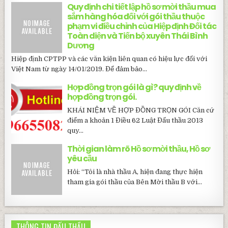
Quy định chi tiết lập hồ sơ mời thầu mua
sắm hàng hóa đối với gói thầu thuộc
phạm vi điều chỉnh của Hiệp định Đối tác
Toàn diện và Tiến bộ xuyên Thái Bình
Dương
Hiệp định CPTPP và các văn kiện liên quan có hiệu lực đối với
Việt Nam từ ngày 14/01/2019. Để đảm bảo...
Hợp đồng trọn gói là gì? quy định về
hợp đồng trọn gói.
KHÁI NIỆM VỀ HỢP ĐỒNG TRỌN GÓI Căn cứ
điểm a khoản 1 Điều 62 Luật Đấu thầu 2013
quy...
Thời gian làm rõ Hồ sơ mời thầu, Hồ sơ
yêu cầu
Hỏi: “Tôi là nhà thầu A, hiện đang thực hiện
tham gia gói thầu của Bên Mời thầu B với...
THÔNG TIN ĐẤU THẦU