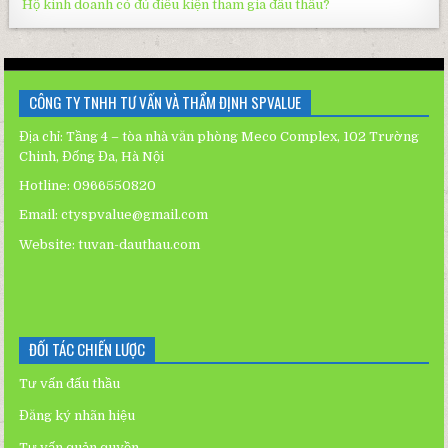
Hộ kinh doanh có đủ điều kiện tham gia đấu thầu?
CÔNG TY TNHH TƯ VẤN VÀ THẨM ĐỊNH SPVALUE
Địa chỉ: Tầng 4 – tòa nhà văn phòng Meco Complex, 102 Trường
Chinh, Đống Đa, Hà Nội
Hotline: 0966550820
Email: ctyspvalue@gmail.com
Website:
tuvan-dauthau.com
ĐỐI TÁC CHIẾN LƯỢC
Tư vấn đấu thầu
Đăng ký nhãn hiệu
Tư vấn quản quyền